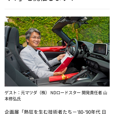
ゲスト：元マツダ（株） NDロードスター 開発責任者 山
本修弘氏
企画展「熱狂を生む技術者たち－’80-’90年代 日