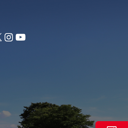


