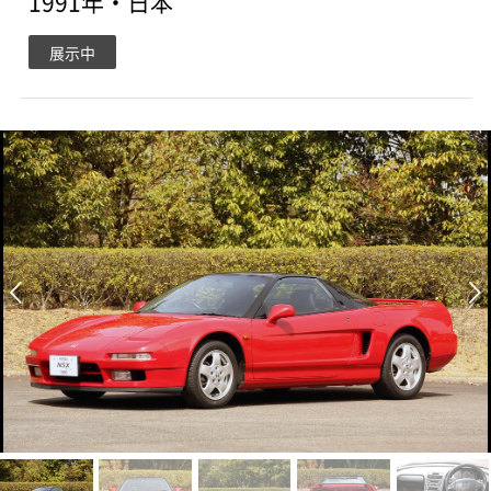
1991年・日本
展示中

