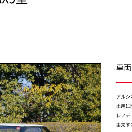
車両
アルシ
出用に
レアデ
由来す