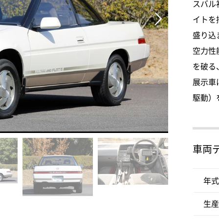
スバル

イトを
盛り込
空力性
を破る、
展示車
駆動）
車両
年式
生産