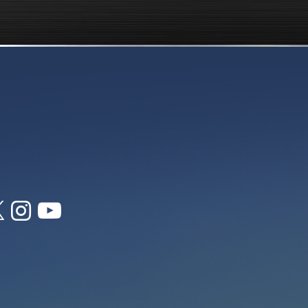


