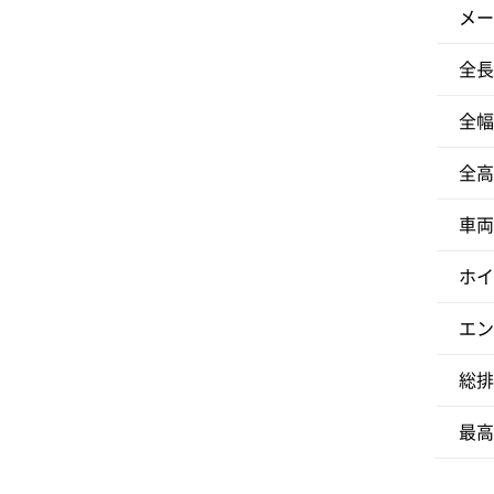
メー
全長
全幅
全高
車両
ホイ
エン
総排
最高