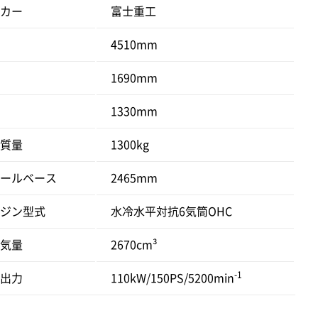
カー
富士重工
4510mm
1690mm
1330mm
質量
1300kg
ールベース
2465mm
ジン型式
水冷水平対抗6気筒OHC
気量
2670cm³
-1
出力
110kW/150PS/5200min